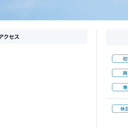
アクセス
初
再
専
休