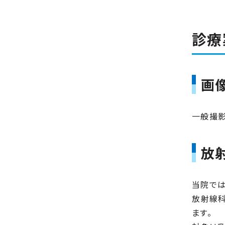
診療
画
一般撮影
放
当院では
放射線科
ます。