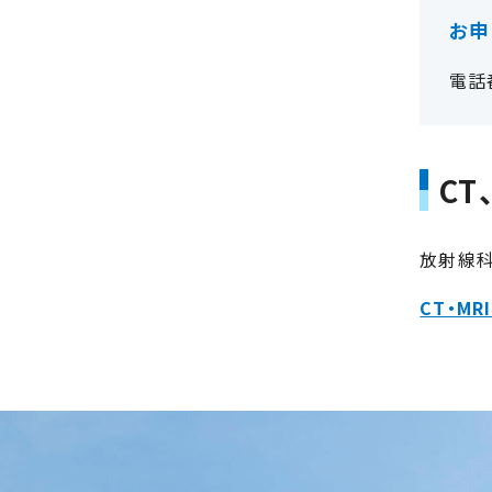
お申
電話
CT
放射線科
CT・M