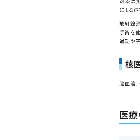
対象は乳
による症
放射線治
手術を他
通勤や子
核
脳血流、
医療