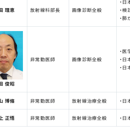
・日
田 理恵
放射線科部長
画像診断全般
・検
・肺
・医
非常勤医師
画像診断全般
・日
・日
田 俊昭
山 博條
非常勤医師
放射線治療全般
・日
上 正悟
非常勤医師
放射線治療全般
・日