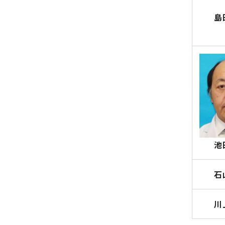
島
池
石
川