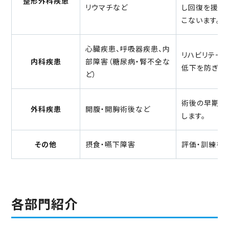
整形外科疾患
リウマチなど
し回復を援助
こないます。
心臓疾患、呼吸器疾患、内
リハビリテー
内科疾患
部障害（糖尿病・腎不全な
低下を防ぎま
ど）
術後の早期離
外科疾患
開腹・開胸術後など
します。
その他
摂食・嚥下障害
評価・訓練を検
各部門紹介