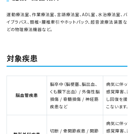
運動療法室、作業療法室、言語療法室、ADL室、水治療法室、バ
イブラバス、頚椎・腰椎牽引やホットパック、超音波療法装置な
どの物理療法機器など。
対象疾患
脳卒中（脳梗塞、脳出血、
病気に伴って
くも膜下出血） / 外傷性脳
感覚障害、認
脳血管疾患
損傷 / 脊髄損傷 / 神経筋
し回復を援助
疾患など
こないます。
病気に伴って
切断 / 骨関節疾患 / 関節
感覚障害、認