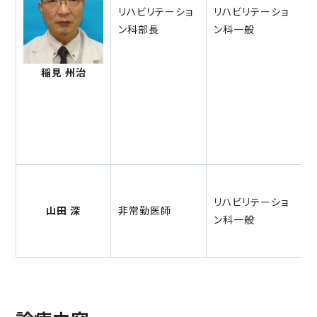
リハビリテーショ
リハビリテーショ
（※再診予約をされた方が予約を変更される場合は、平日15時
ン科部長
ン科一般
～16時30分にお掛けください）
稲見 州治
HOME
ご利用案内
当院について
診療科・部門
リハビリテーショ
山田 深
非常勤医師
ン科一般
当院の特徴
交通アクセス
キーワードを入力後、
を押してください。