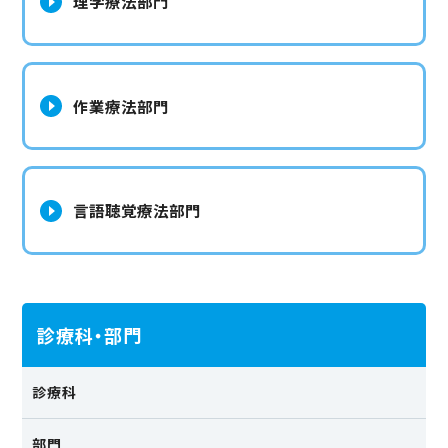
理学療法部門
042-377-0931
（代表）
（※再診予約をされた方が予約を変更される場合は、平日15時
～16時30分にお掛けください）
作業療法部門
HOME
言語聴覚療法部門
ご利用案内
当院について
診療科・部門
診療科・部門
当院の特徴
診療科
交通アクセス
部門