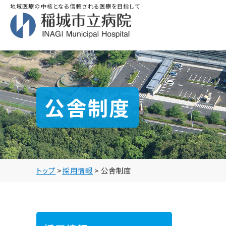
地域医療の中核となる信頼される医療を目指して
公舎制度
トップ
>
採用情報
>
公舎制度