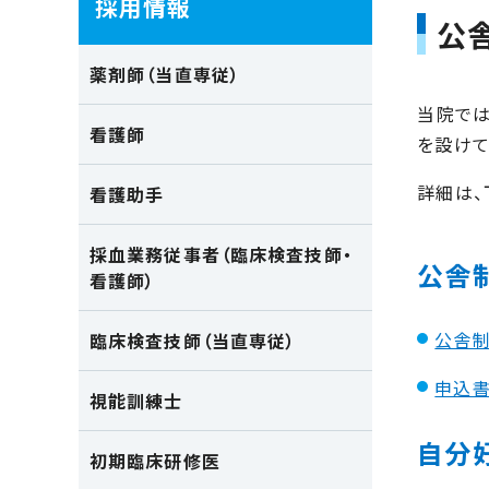
採用情報
公
薬剤師（当直専従）
当院では
看護師
を設けて
詳細は、
看護助手
採血業務従事者（臨床検査技師・
公舎
看護師）
公舎制
臨床検査技師（当直専従）
申込書
視能訓練士
自分
初期臨床研修医