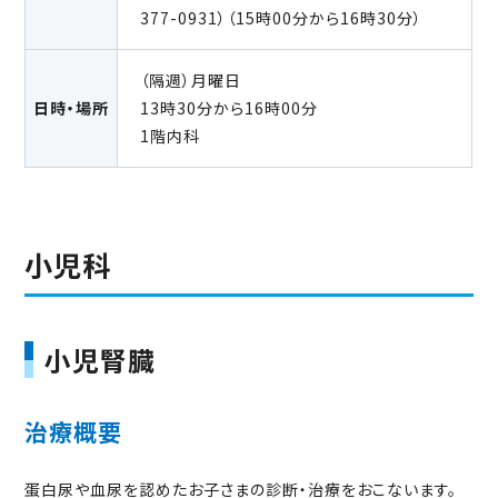
377-0931）（15時00分から16時30分）
042-377-0931
（代表）
（※再診予約をされた方が予約を変更される場合は、平日15時
（隔週）月曜日
～16時30分にお掛けください）
日時・場所
13時30分から16時00分
1階内科
HOME
ご利用案内
小児科
当院について
診療科・部門
小児腎臓
当院の特徴
治療概要
交通アクセス
蛋白尿や血尿を認めたお子さまの診断・治療をおこないます。