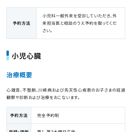
キーワードを入力後、
を押してください。
小児科一般外来を受診していただき、外
予約方法
来担当医と相談のうえ予約を取ってくだ
さい。
小児心臓
治療概要
心雑音、不整脈、川崎病および先天性心疾患のお子さまの経過
観察や診断および治療をおこないます。
予約方法
完全予約制
日時・場所
第1、第3木曜日午後