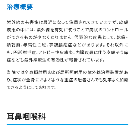
治療概要
紫外線の有害性は最近になって注目されてきていますが、皮膚
疾患の中には、紫外線を有効に使うことで病状のコントロール
ができるものが少なくありません。代表的な疾患として、乾癬・
類乾癬、尋常性白斑、掌蹠膿疱症などがあります。それ以外に
も、円形脱毛症、アトピー性皮膚炎、内臓疾患に伴う皮膚そう痒
症なども紫外線療法の有効性が報告されています。
当院では全身照射用および局所照射用の紫外線治療装置があ
り、症状が全身におよぶような重症の患者さんでも効率よく加療
できるようにしております。
耳鼻咽喉科