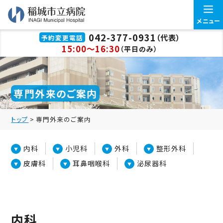
メニュー
042-377-0931
（代表）
予約変更電話
15:00～16:30
（平日のみ）
専門外来のご案内
トップ
>
専門外来のご案内
内科
小児科
外科
整形外科
皮膚科
耳鼻咽喉科
泌尿器科
内科