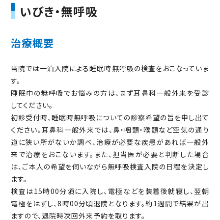
いびき・無呼吸
治療概要
当院では一泊入院による睡眠時無呼吸の検査をおこなっていま
す。
睡眠中の無呼吸でお悩みの方は、まず耳鼻科一般外来を受診
してください。
初診受付時、睡眠時無呼吸についての診察希望の旨を申し出て
ください。耳鼻科一般外来では、鼻・咽頭・喉頭など空気の通り
道に狭い所がないか調べ、治療が必要な疾患があれば一般外
来で治療をおこないます。また、担当医が必要と判断した場合
は、ご本人の希望を伺いながら無呼吸検査入院の日程を決定し
ます。
検査は15時00分頃に入院し、電極などを装着後就寝し、翌朝
電極をはずし、8時00分頃退院となります。約1週間で結果が出
ますので、退院時次回外来予約を取ります。